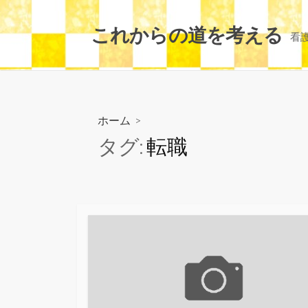
コ
ン
これからの道を考える
看
テ
ン
ツ
へ
ス
ホーム
>
キ
タグ:
転職
ッ
プ