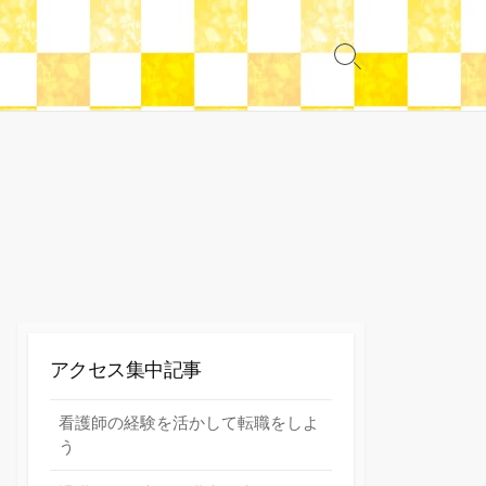
検
索
切
り
替
え
アクセス集中記事
看護師の経験を活かして転職をしよ
う