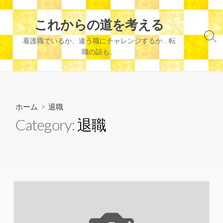
コ
ン
これからの道を考える
テ
検
看護職でいるか、違う職にチャレンジするか…転
ン
索
職の話も。
ツ
切
へ
り
替
ス
え
キ
ッ
ホーム
> 退職
プ
Category:
退職