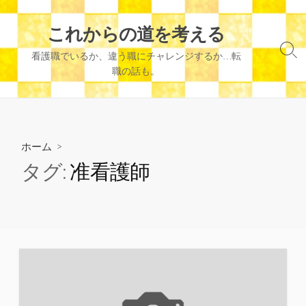
コ
ン
これからの道を考える
テ
検
看護職でいるか、違う職にチャレンジするか…転
ン
索
職の話も。
ツ
切
へ
り
替
ス
え
キ
ッ
ホーム
>
プ
タグ:
准看護師