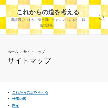
コ
ン
これからの道を考える
テ
検
看護職でいるか、違う職にチャレンジするか…転
ン
索
職の話も。
ツ
切
へ
り
替
ス
え
キ
ッ
ホーム
> サイトマップ
プ
サイトマップ
これからの道を考える
仕事内容
内定